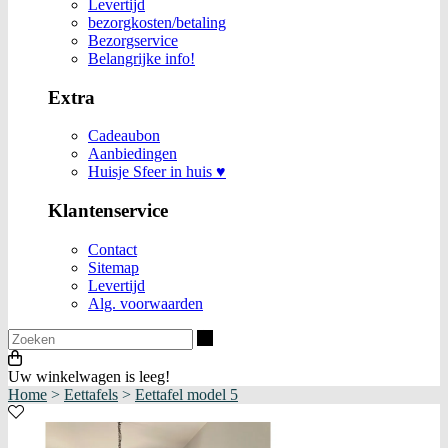
Levertijd
bezorgkosten/betaling
Bezorgservice
Belangrijke info!
Extra
Cadeaubon
Aanbiedingen
Huisje Sfeer in huis ♥
Klantenservice
Contact
Sitemap
Levertijd
Alg. voorwaarden
Zoeken
Uw winkelwagen is leeg!
Home
>
Eettafels
>
Eettafel model 5