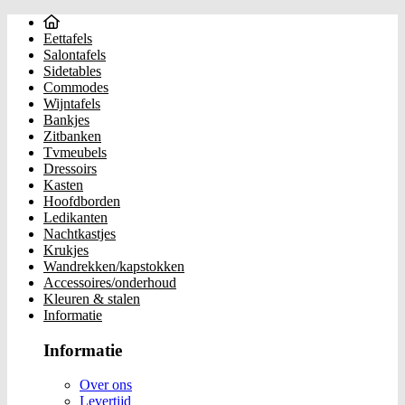
Eettafels
Salontafels
Sidetables
Commodes
Wijntafels
Bankjes
Zitbanken
Tvmeubels
Dressoirs
Kasten
Hoofdborden
Ledikanten
Nachtkastjes
Krukjes
Wandrekken/kapstokken
Accessoires/onderhoud
Kleuren & stalen
Informatie
Informatie
Over ons
Levertijd