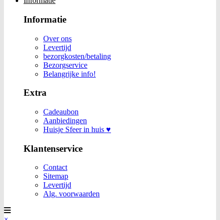
Informatie
Informatie
Over ons
Levertijd
bezorgkosten/betaling
Bezorgservice
Belangrijke info!
Extra
Cadeaubon
Aanbiedingen
Huisje Sfeer in huis ♥
Klantenservice
Contact
Sitemap
Levertijd
Alg. voorwaarden
×