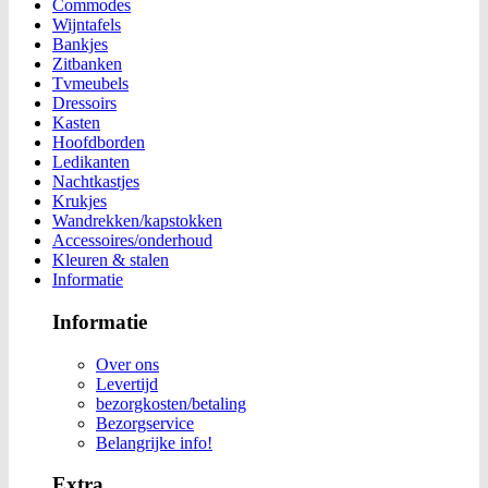
Commodes
Wijntafels
Bankjes
Zitbanken
Tvmeubels
Dressoirs
Kasten
Hoofdborden
Ledikanten
Nachtkastjes
Krukjes
Wandrekken/kapstokken
Accessoires/onderhoud
Kleuren & stalen
Informatie
Informatie
Over ons
Levertijd
bezorgkosten/betaling
Bezorgservice
Belangrijke info!
Extra