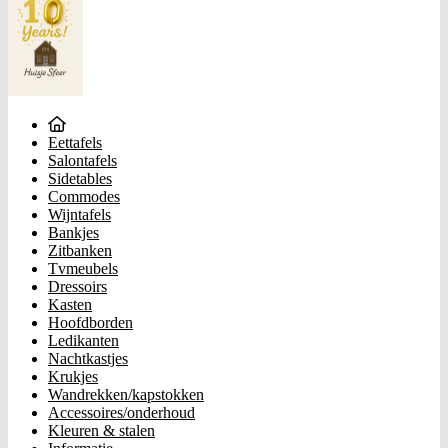
Eettafels
Salontafels
Sidetables
Commodes
Wijntafels
Bankjes
Zitbanken
Tvmeubels
Dressoirs
Kasten
Hoofdborden
Ledikanten
Nachtkastjes
Krukjes
Wandrekken/kapstokken
Accessoires/onderhoud
Kleuren & stalen