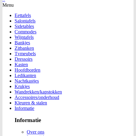
Menu
Eettafels
Salontafels
Sidetables
Commodes
Wijntafels
Bankjes
Zitbanken
Tvmeubels
Dressoirs
Kasten
Hoofdborden
Ledikanten
Nachtkastjes
Krukjes
Wandrekken/kapstokken
Accessoires/onderhoud
Kleuren & stalen
Informatie
Informatie
Over ons