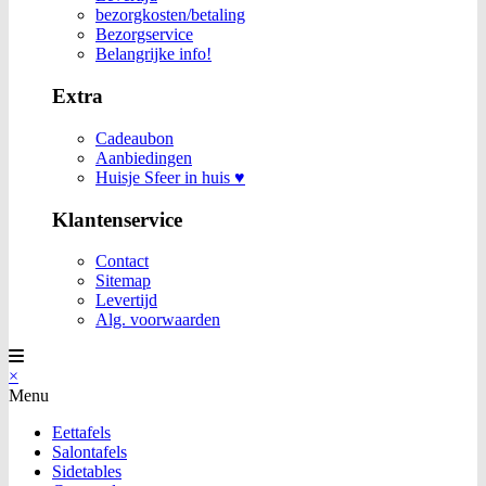
bezorgkosten/betaling
Bezorgservice
Belangrijke info!
Extra
Cadeaubon
Aanbiedingen
Huisje Sfeer in huis ♥
Klantenservice
Contact
Sitemap
Levertijd
Alg. voorwaarden
×
Menu
Eettafels
Salontafels
Sidetables