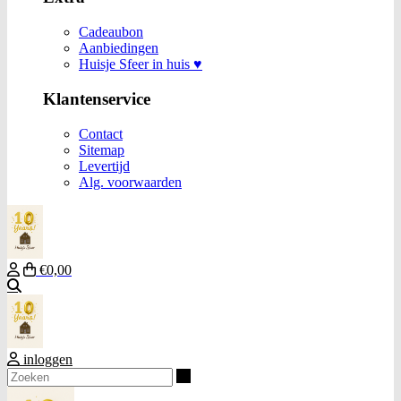
Cadeaubon
Aanbiedingen
Huisje Sfeer in huis ♥
Klantenservice
Contact
Sitemap
Levertijd
Alg. voorwaarden
€0,00
Zoeken
inloggen
Zoeken