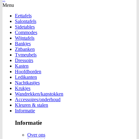
Menu
Eettafels
Salontafels
Sidetables
Commodes
Wijntafels
Bankjes
Zitbanken
Tvmeubels
Dressoirs
Kasten
Hoofdborden
Ledikanten
Nachtkastjes
Krukjes
Wandrekken/kapstokken
Accessoires/onderhoud
Kleuren & stalen
Informatie
Informatie
Over ons