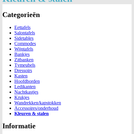
Categorieën
Eettafels
Salontafels
Sidetables
Commodes
Wijntafels
Bankjes
Zitbanken
Tvmeubels
Dressoirs
Kasten
Hoofdborden
Ledikanten
Nachtkastjes
Krukjes
Wandrekken/kapstokken
Accessoires/onderhoud
Kleuren & stalen
Informatie