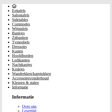
Eettafels
Salontafels
Sidetables
Commodes
Wijntafels
Bankjes
Zitbanken
Tvmeubels
Dressoirs
Kasten
Hoofdborden
Ledikanten
Nachtkastjes
Krukjes
Wandrekken/kapstokken
Accessoires/onderhoud
Kleuren & stalen
Informatie
Informatie
Over ons
Levertijd