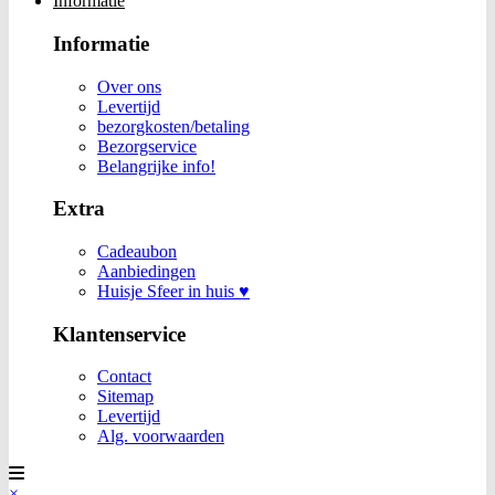
Informatie
Informatie
Over ons
Levertijd
bezorgkosten/betaling
Bezorgservice
Belangrijke info!
Extra
Cadeaubon
Aanbiedingen
Huisje Sfeer in huis ♥
Klantenservice
Contact
Sitemap
Levertijd
Alg. voorwaarden
×