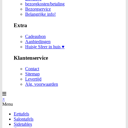
bezorgkosten/betaling
Bezorgservice
Belangrijke info!
Extra
Cadeaubon
Aanbiedingen
Huisje Sfeer in huis ♥
Klantenservice
Contact
Sitemap
Levertijd
Alg. voorwaarden
×
Menu
Eettafels
Salontafels
Sidetables