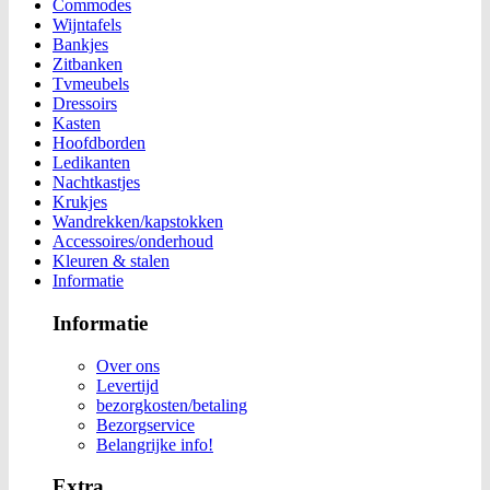
Commodes
Wijntafels
Bankjes
Zitbanken
Tvmeubels
Dressoirs
Kasten
Hoofdborden
Ledikanten
Nachtkastjes
Krukjes
Wandrekken/kapstokken
Accessoires/onderhoud
Kleuren & stalen
Informatie
Informatie
Over ons
Levertijd
bezorgkosten/betaling
Bezorgservice
Belangrijke info!
Extra