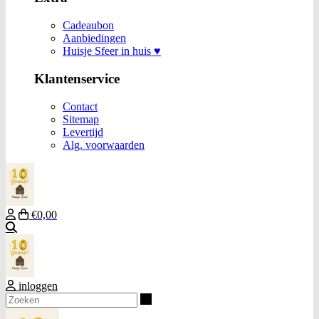
Cadeaubon
Aanbiedingen
Huisje Sfeer in huis ♥
Klantenservice
Contact
Sitemap
Levertijd
Alg. voorwaarden
€0,00
Zoeken
inloggen
Zoeken