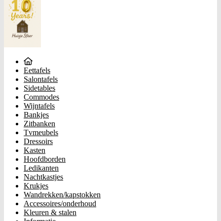
Eettafels
Salontafels
Sidetables
Commodes
Wijntafels
Bankjes
Zitbanken
Tvmeubels
Dressoirs
Kasten
Hoofdborden
Ledikanten
Nachtkastjes
Krukjes
Wandrekken/kapstokken
Accessoires/onderhoud
Kleuren & stalen