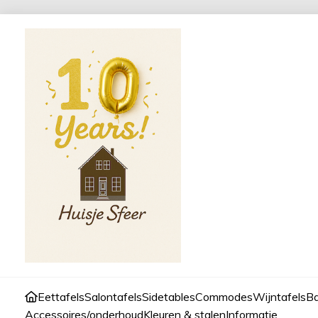
Eettafels
Salontafels
Sidetables
Commodes
Wijntafels
Ba
Accessoires/onderhoud
Kleuren & stalen
Informatie