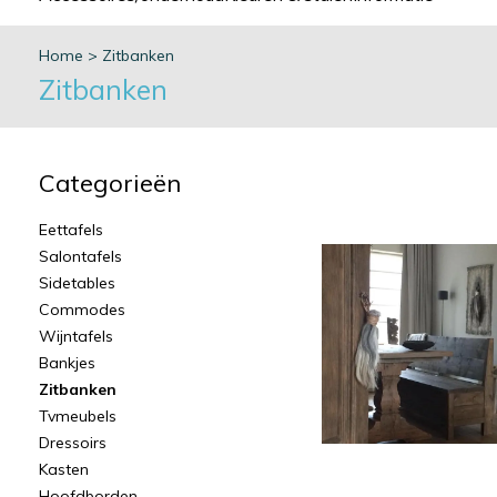
Home
>
Zitbanken
Zitbanken
Categorieën
Eettafels
Salontafels
Sidetables
Commodes
Wijntafels
Bankjes
Zitbanken
Tvmeubels
Dressoirs
Kasten
Hoofdborden