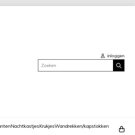
inloggen
Zoeken
anten
Nachtkastjes
Krukjes
Wandrekken/kapstokken