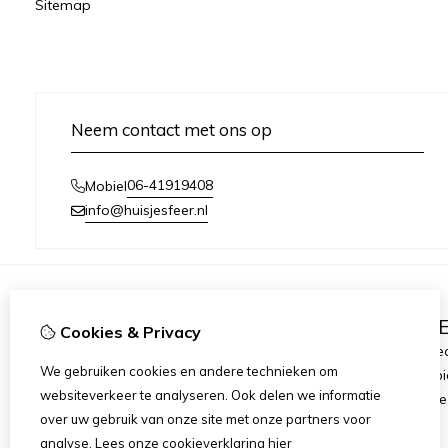
Sitemap
Neem contact met ons op
06-41919408
Mobiel
info@huisjesfeer.nl
Informatie
E
Cookies & Privacy
Over ons
Cade
We gebruiken cookies en andere technieken om
Levertijd
Aanbi
websiteverkeer te analyseren. Ook delen we informatie
bezorgkosten/betaling
Huisje
over uw gebruik van onze site met onze partners voor
Bezorgservice
analyse.
Lees onze cookieverklaring
hier
Belangrijke info!