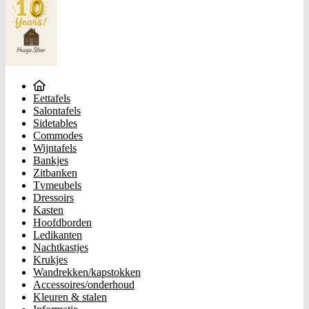
Eettafels
Salontafels
Sidetables
Commodes
Wijntafels
Bankjes
Zitbanken
Tvmeubels
Dressoirs
Kasten
Hoofdborden
Ledikanten
Nachtkastjes
Krukjes
Wandrekken/kapstokken
Accessoires/onderhoud
Kleuren & stalen