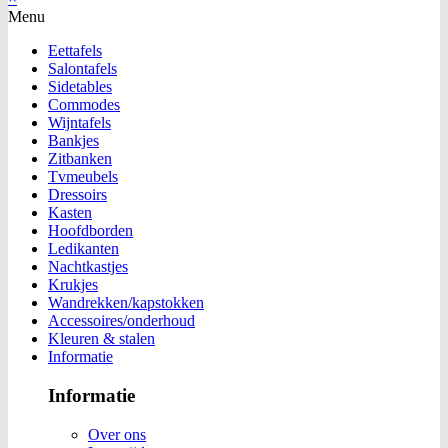
Menu
Eettafels
Salontafels
Sidetables
Commodes
Wijntafels
Bankjes
Zitbanken
Tvmeubels
Dressoirs
Kasten
Hoofdborden
Ledikanten
Nachtkastjes
Krukjes
Wandrekken/kapstokken
Accessoires/onderhoud
Kleuren & stalen
Informatie
Informatie
Over ons