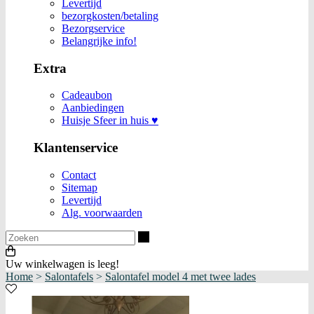
Levertijd
bezorgkosten/betaling
Bezorgservice
Belangrijke info!
Extra
Cadeaubon
Aanbiedingen
Huisje Sfeer in huis ♥
Klantenservice
Contact
Sitemap
Levertijd
Alg. voorwaarden
Zoeken
Uw winkelwagen is leeg!
Home
>
Salontafels
>
Salontafel model 4 met twee lades