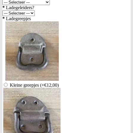
*
Ladegeleiders?
*
Ladegreepjes
Kleine greepjes
(+€12,00)