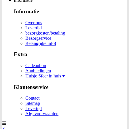
Informatie
Informatie
Over ons
Levertijd
bezorgkosten/betaling
Bezorgservice
Belangrijke info!
Extra
Cadeaubon
Aanbiedingen
Huisje Sfeer in huis ♥
Klantenservice
Contact
Sitemap
Levertijd
Alg. voorwaarden
×