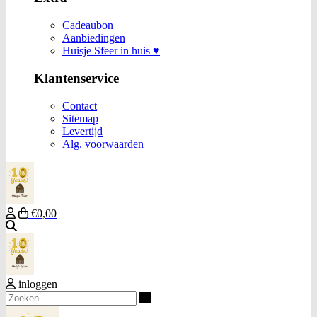
Cadeaubon
Aanbiedingen
Huisje Sfeer in huis ♥
Klantenservice
Contact
Sitemap
Levertijd
Alg. voorwaarden
€0,00
Zoeken
inloggen
Zoeken