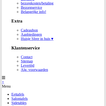
bezorgkosten/betaling
Bezorgservice
Belangrijke info!
Extra
Cadeaubon
Aanbiedingen
Huisje Sfeer in huis ♥
Klantenservice
Contact
Sitemap
Levertijd
Alg. voorwaarden
×
Menu
Eettafels
Salontafels
Sidetables