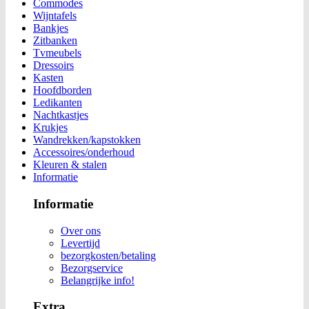
Commodes
Wijntafels
Bankjes
Zitbanken
Tvmeubels
Dressoirs
Kasten
Hoofdborden
Ledikanten
Nachtkastjes
Krukjes
Wandrekken/kapstokken
Accessoires/onderhoud
Kleuren & stalen
Informatie
Informatie
Over ons
Levertijd
bezorgkosten/betaling
Bezorgservice
Belangrijke info!
Extra