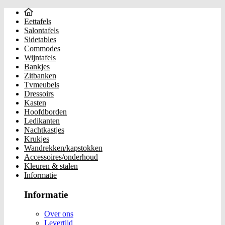
Eettafels
Salontafels
Sidetables
Commodes
Wijntafels
Bankjes
Zitbanken
Tvmeubels
Dressoirs
Kasten
Hoofdborden
Ledikanten
Nachtkastjes
Krukjes
Wandrekken/kapstokken
Accessoires/onderhoud
Kleuren & stalen
Informatie
Informatie
Over ons
Levertijd