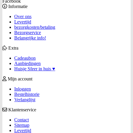
Facebook
Informatie
Over ons
Levertijd
bezorgkosten/betaling
Bezorgservice
Belangrijke info!
Extra
Cadeaubon
Aanbiedingen
Huisje Sfeer in huis ♥
Mijn account
Inloggen
Bestelhistorie
Verlanglijst
Klantenservice
Contact
Sitemap
Levertijd