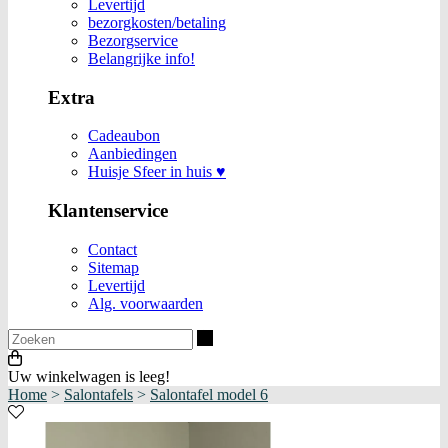
Levertijd
bezorgkosten/betaling
Bezorgservice
Belangrijke info!
Extra
Cadeaubon
Aanbiedingen
Huisje Sfeer in huis ♥
Klantenservice
Contact
Sitemap
Levertijd
Alg. voorwaarden
Zoeken
Uw winkelwagen is leeg!
Home
>
Salontafels
>
Salontafel model 6