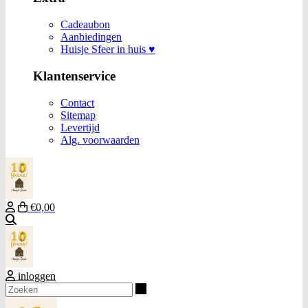
Cadeaubon
Aanbiedingen
Huisje Sfeer in huis ♥
Klantenservice
Contact
Sitemap
Levertijd
Alg. voorwaarden
€0,00
Zoeken
inloggen
Zoeken