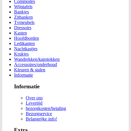
Commodes
Wijntafels
Bankjes
Zitbanken
Tvmeubels
Dressoirs
Kasten
Hoofdborden
Ledikanten
Nachtkastjes
Krukjes
Wandrekken/kapstokken
Accessoires/onderhoud
Kleuren & stalen
Informatie
Informatie
Over ons
Levertijd
bezorgkosten/betaling
Bezorgservice
Belangrijke info!
Extra