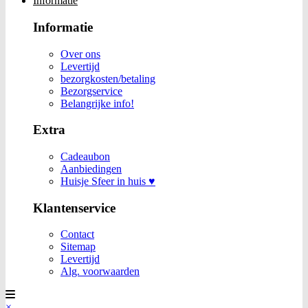
Informatie
Informatie
Over ons
Levertijd
bezorgkosten/betaling
Bezorgservice
Belangrijke info!
Extra
Cadeaubon
Aanbiedingen
Huisje Sfeer in huis ♥
Klantenservice
Contact
Sitemap
Levertijd
Alg. voorwaarden
×