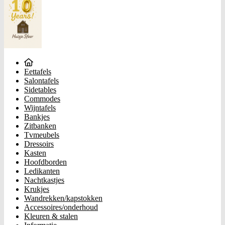
Eettafels
Salontafels
Sidetables
Commodes
Wijntafels
Bankjes
Zitbanken
Tvmeubels
Dressoirs
Kasten
Hoofdborden
Ledikanten
Nachtkastjes
Krukjes
Wandrekken/kapstokken
Accessoires/onderhoud
Kleuren & stalen