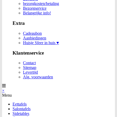
bezorgkosten/betaling
Bezorgservice
Belangrijke info!
Extra
Cadeaubon
Aanbiedingen
Huisje Sfeer in huis ♥
Klantenservice
Contact
Sitemap
Levertijd
Alg. voorwaarden
×
Menu
Eettafels
Salontafels
Sidetables