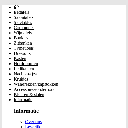
Eettafels
Salontafels
Sidetables
Commodes
Wijntafels
Bankjes
Zitbanken
Tvmeubels
Dressoirs
Kasten
Hoofdborden
Ledikanten
Nachtkastjes
Krukjes
Wandrekken/kapstokken
Accessoires/onderhoud
Kleuren & stalen
Informatie
Informatie
Over ons
Levertijd