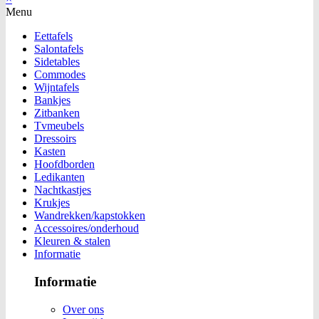
Menu
Eettafels
Salontafels
Sidetables
Commodes
Wijntafels
Bankjes
Zitbanken
Tvmeubels
Dressoirs
Kasten
Hoofdborden
Ledikanten
Nachtkastjes
Krukjes
Wandrekken/kapstokken
Accessoires/onderhoud
Kleuren & stalen
Informatie
Informatie
Over ons