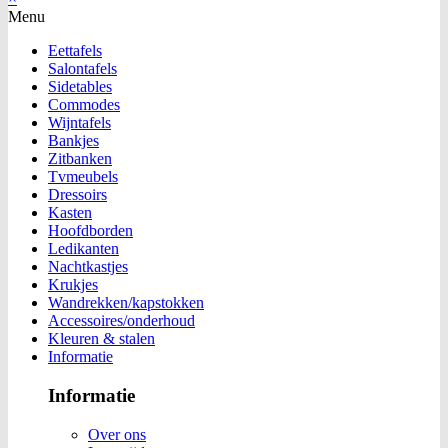
Menu
Eettafels
Salontafels
Sidetables
Commodes
Wijntafels
Bankjes
Zitbanken
Tvmeubels
Dressoirs
Kasten
Hoofdborden
Ledikanten
Nachtkastjes
Krukjes
Wandrekken/kapstokken
Accessoires/onderhoud
Kleuren & stalen
Informatie
Informatie
Over ons