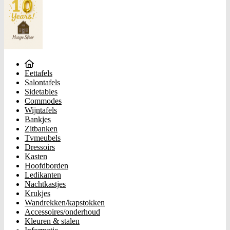
Eettafels
Salontafels
Sidetables
Commodes
Wijntafels
Bankjes
Zitbanken
Tvmeubels
Dressoirs
Kasten
Hoofdborden
Ledikanten
Nachtkastjes
Krukjes
Wandrekken/kapstokken
Accessoires/onderhoud
Kleuren & stalen