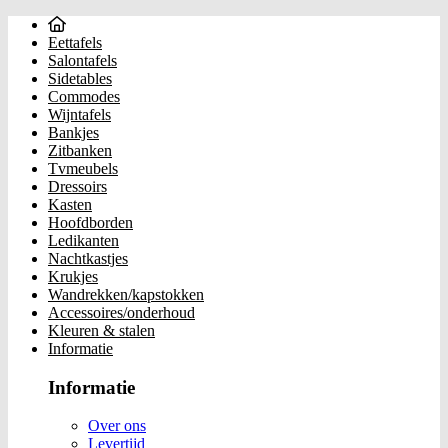
Eettafels
Salontafels
Sidetables
Commodes
Wijntafels
Bankjes
Zitbanken
Tvmeubels
Dressoirs
Kasten
Hoofdborden
Ledikanten
Nachtkastjes
Krukjes
Wandrekken/kapstokken
Accessoires/onderhoud
Kleuren & stalen
Informatie
Informatie
Over ons
Levertijd