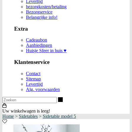
Levertijd
bezorgkosten/betaling
Bezorgservice
Belangrijke info!
Extra
Cadeaubon
Aanbiedingen
Huisje Sfeer in huis ♥
Klantenservice
Contact
Sitemap
Levertijd
Alg. voorwaarden
Zoeken
Uw winkelwagen is leeg!
Home
>
Sidetables
>
Sidetable model 5