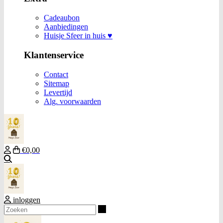
Cadeaubon
Aanbiedingen
Huisje Sfeer in huis ♥
Klantenservice
Contact
Sitemap
Levertijd
Alg. voorwaarden
€0,00
Zoeken
inloggen
Zoeken