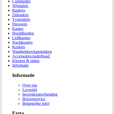
Commodes
Wijntafels
Bankjes
Zitbanken
Tvmeubels
Dressoirs
Kasten
Hoofdborden
Ledikanten
Nachtkastjes
Krukjes
Wandrekken/kapstokken
Accessoires/onderhoud
Kleuren & stalen
Informatie
Informatie
Over ons
Levertijd
bezorgkosten/betaling
Bezorgservice
Belangrijke info!
Extra