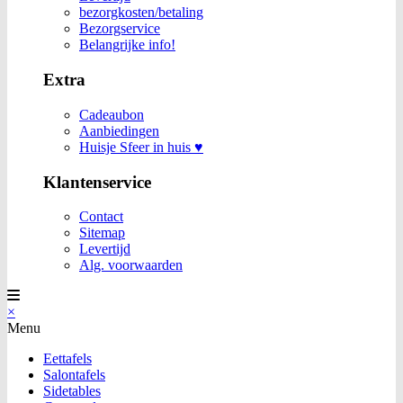
bezorgkosten/betaling
Bezorgservice
Belangrijke info!
Extra
Cadeaubon
Aanbiedingen
Huisje Sfeer in huis ♥
Klantenservice
Contact
Sitemap
Levertijd
Alg. voorwaarden
×
Menu
Eettafels
Salontafels
Sidetables