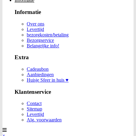
Informatie
Informatie
Over ons
Levertijd
bezorgkosten/betaling
Bezorgservice
Belangrijke info!
Extra
Cadeaubon
Aanbiedingen
Huisje Sfeer in huis ♥
Klantenservice
Contact
Sitemap
Levertijd
Alg. voorwaarden
×