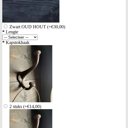
Zwart OUD HOUT
(+€30,00)
*
Lengte
*
Kapstokhaak
2 stuks
(+€14,00)