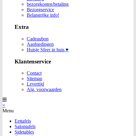
bezorgkosten/betaling
Bezorgservice
Belangrijke info!
Extra
Cadeaubon
Aanbiedingen
Huisje Sfeer in huis ♥
Klantenservice
Contact
Sitemap
Levertijd
Alg. voorwaarden
×
Menu
Eettafels
Salontafels
Sidetables