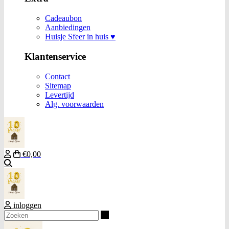
Cadeaubon
Aanbiedingen
Huisje Sfeer in huis ♥
Klantenservice
Contact
Sitemap
Levertijd
Alg. voorwaarden
€0,00
Zoeken
inloggen
Zoeken