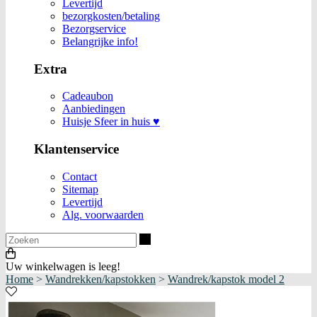
Levertijd
bezorgkosten/betaling
Bezorgservice
Belangrijke info!
Extra
Cadeaubon
Aanbiedingen
Huisje Sfeer in huis ♥
Klantenservice
Contact
Sitemap
Levertijd
Alg. voorwaarden
Zoeken
Uw winkelwagen is leeg!
Home
>
Wandrekken/kapstokken
>
Wandrek/kapstok model 2