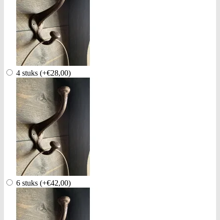
4 stuks
(+€28,00)
6 stuks
(+€42,00)