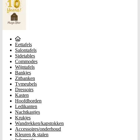
Eettafels
Salontafels
Sidetables
Commodes
Wijntafels
Bankjes
Zitbanken
Tvmeubels
Dressoirs
Kasten
Hoofdborden
Ledikanten
Nachtkastjes
Krukjes
Wandrekken/kapstokken
Accessoires/onderhoud
Kleuren & stalen