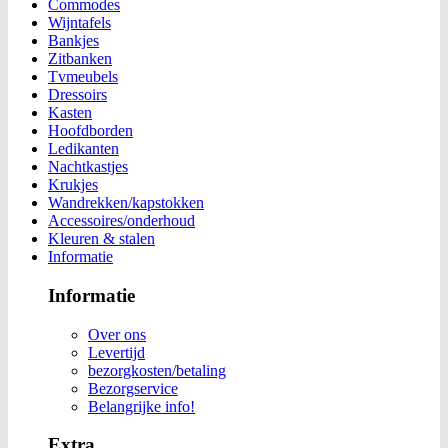
Commodes
Wijntafels
Bankjes
Zitbanken
Tvmeubels
Dressoirs
Kasten
Hoofdborden
Ledikanten
Nachtkastjes
Krukjes
Wandrekken/kapstokken
Accessoires/onderhoud
Kleuren & stalen
Informatie
Informatie
Over ons
Levertijd
bezorgkosten/betaling
Bezorgservice
Belangrijke info!
Extra