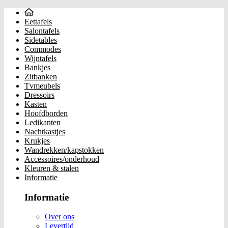
Eettafels
Salontafels
Sidetables
Commodes
Wijntafels
Bankjes
Zitbanken
Tvmeubels
Dressoirs
Kasten
Hoofdborden
Ledikanten
Nachtkastjes
Krukjes
Wandrekken/kapstokken
Accessoires/onderhoud
Kleuren & stalen
Informatie
Informatie
Over ons
Levertijd