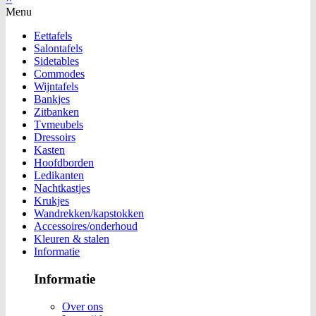
Menu
Eettafels
Salontafels
Sidetables
Commodes
Wijntafels
Bankjes
Zitbanken
Tvmeubels
Dressoirs
Kasten
Hoofdborden
Ledikanten
Nachtkastjes
Krukjes
Wandrekken/kapstokken
Accessoires/onderhoud
Kleuren & stalen
Informatie
Informatie
Over ons