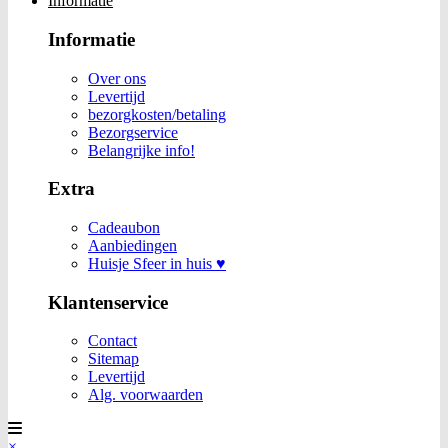
Informatie
Informatie
Over ons
Levertijd
bezorgkosten/betaling
Bezorgservice
Belangrijke info!
Extra
Cadeaubon
Aanbiedingen
Huisje Sfeer in huis ♥
Klantenservice
Contact
Sitemap
Levertijd
Alg. voorwaarden
×