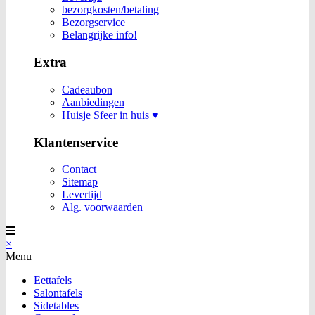
bezorgkosten/betaling
Bezorgservice
Belangrijke info!
Extra
Cadeaubon
Aanbiedingen
Huisje Sfeer in huis ♥
Klantenservice
Contact
Sitemap
Levertijd
Alg. voorwaarden
×
Menu
Eettafels
Salontafels
Sidetables