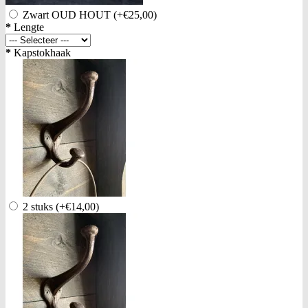
Zwart OUD HOUT
(+€25,00)
*
Lengte
*
Kapstokhaak
2 stuks
(+€14,00)