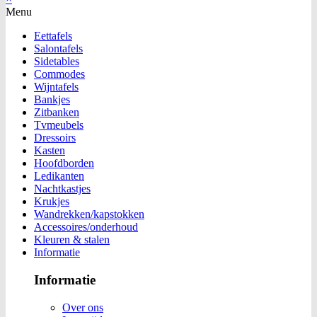
Menu
Eettafels
Salontafels
Sidetables
Commodes
Wijntafels
Bankjes
Zitbanken
Tvmeubels
Dressoirs
Kasten
Hoofdborden
Ledikanten
Nachtkastjes
Krukjes
Wandrekken/kapstokken
Accessoires/onderhoud
Kleuren & stalen
Informatie
Informatie
Over ons