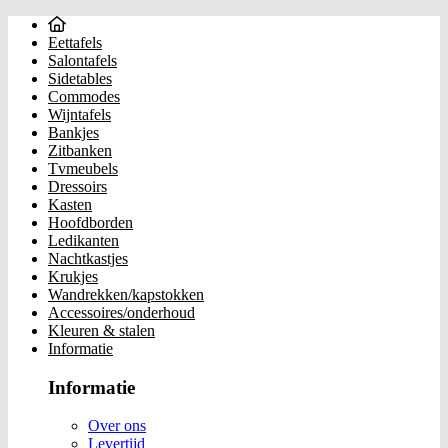
Eettafels
Salontafels
Sidetables
Commodes
Wijntafels
Bankjes
Zitbanken
Tvmeubels
Dressoirs
Kasten
Hoofdborden
Ledikanten
Nachtkastjes
Krukjes
Wandrekken/kapstokken
Accessoires/onderhoud
Kleuren & stalen
Informatie
Informatie
Over ons
Levertijd