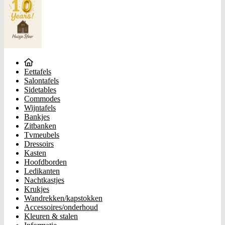
Eettafels
Salontafels
Sidetables
Commodes
Wijntafels
Bankjes
Zitbanken
Tvmeubels
Dressoirs
Kasten
Hoofdborden
Ledikanten
Nachtkastjes
Krukjes
Wandrekken/kapstokken
Accessoires/onderhoud
Kleuren & stalen