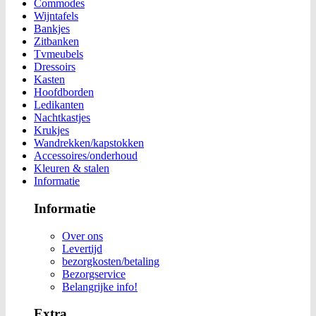
Commodes
Wijntafels
Bankjes
Zitbanken
Tvmeubels
Dressoirs
Kasten
Hoofdborden
Ledikanten
Nachtkastjes
Krukjes
Wandrekken/kapstokken
Accessoires/onderhoud
Kleuren & stalen
Informatie
Informatie
Over ons
Levertijd
bezorgkosten/betaling
Bezorgservice
Belangrijke info!
Extra