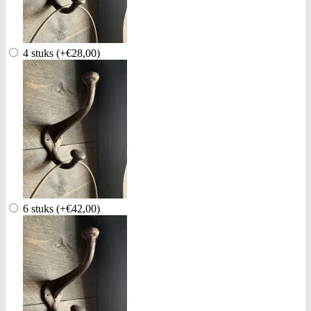
4 stuks
(+€28,00)
6 stuks
(+€42,00)