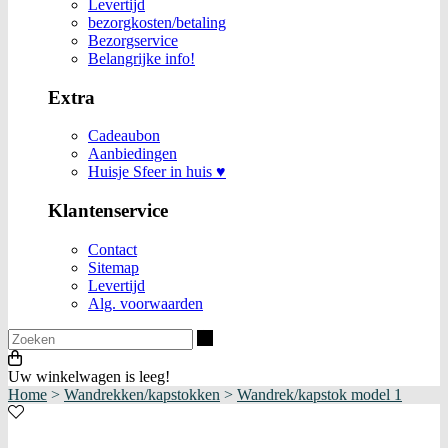
Levertijd
bezorgkosten/betaling
Bezorgservice
Belangrijke info!
Extra
Cadeaubon
Aanbiedingen
Huisje Sfeer in huis ♥
Klantenservice
Contact
Sitemap
Levertijd
Alg. voorwaarden
Zoeken
Uw winkelwagen is leeg!
Home
>
Wandrekken/kapstokken
>
Wandrek/kapstok model 1