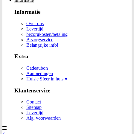
Informatie
Informatie
Over ons
Levertijd
bezorgkosten/betaling
Bezorgservice
Belangrijke info!
Extra
Cadeaubon
Aanbiedingen
Huisje Sfeer in huis ♥
Klantenservice
Contact
Sitemap
Levertijd
Alg. voorwaarden
×