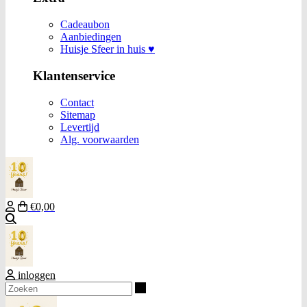
Cadeaubon
Aanbiedingen
Huisje Sfeer in huis ♥
Klantenservice
Contact
Sitemap
Levertijd
Alg. voorwaarden
€0,00
Zoeken
inloggen
Zoeken