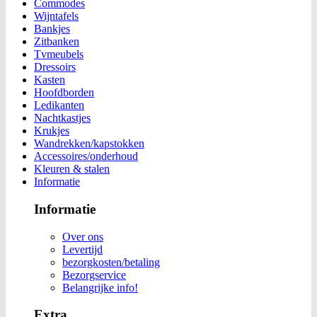
Commodes
Wijntafels
Bankjes
Zitbanken
Tvmeubels
Dressoirs
Kasten
Hoofdborden
Ledikanten
Nachtkastjes
Krukjes
Wandrekken/kapstokken
Accessoires/onderhoud
Kleuren & stalen
Informatie
Informatie
Over ons
Levertijd
bezorgkosten/betaling
Bezorgservice
Belangrijke info!
Extra