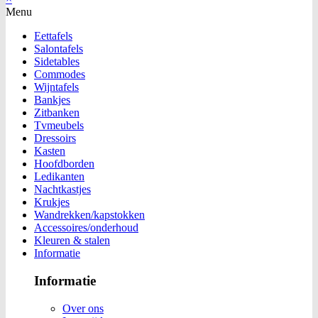
Menu
Eettafels
Salontafels
Sidetables
Commodes
Wijntafels
Bankjes
Zitbanken
Tvmeubels
Dressoirs
Kasten
Hoofdborden
Ledikanten
Nachtkastjes
Krukjes
Wandrekken/kapstokken
Accessoires/onderhoud
Kleuren & stalen
Informatie
Informatie
Over ons