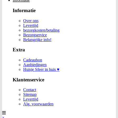
Informatie
Informatie
Over ons
Levertijd
bezorgkosten/betaling
Bezorgservice
Belangrijke info!
Extra
Cadeaubon
Aanbiedingen
Huisje Sfeer in huis ♥
Klantenservice
Contact
Sitemap
Levertijd
Alg. voorwaarden
×