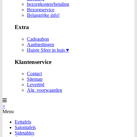
bezorgkosten/betaling
Bezorgservice
Belangrijke info!
Extra
Cadeaubon
Aanbiedingen
Huisje Sfeer in huis ♥
Klantenservice
Contact
Sitemap
Levertijd
Alg. voorwaarden
×
Menu
Eettafels
Salontafels
Sidetables