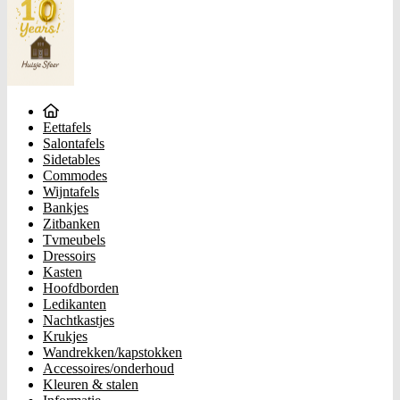
Eettafels
Salontafels
Sidetables
Commodes
Wijntafels
Bankjes
Zitbanken
Tvmeubels
Dressoirs
Kasten
Hoofdborden
Ledikanten
Nachtkastjes
Krukjes
Wandrekken/kapstokken
Accessoires/onderhoud
Kleuren & stalen