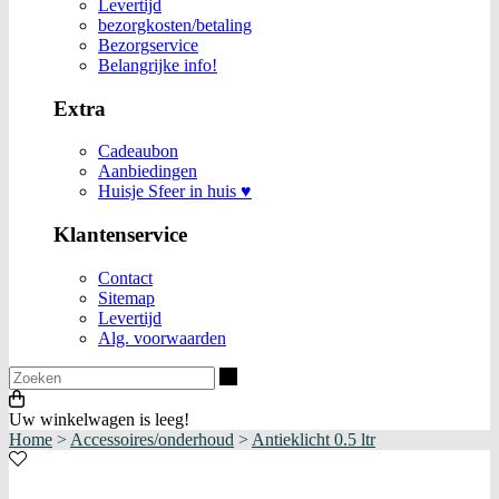
Levertijd
bezorgkosten/betaling
Bezorgservice
Belangrijke info!
Extra
Cadeaubon
Aanbiedingen
Huisje Sfeer in huis ♥
Klantenservice
Contact
Sitemap
Levertijd
Alg. voorwaarden
Zoeken
Uw winkelwagen is leeg!
Home
>
Accessoires/onderhoud
>
Antieklicht 0.5 ltr