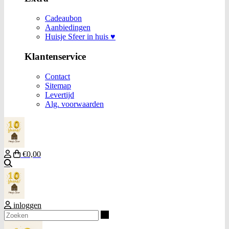
Cadeaubon
Aanbiedingen
Huisje Sfeer in huis ♥
Klantenservice
Contact
Sitemap
Levertijd
Alg. voorwaarden
€0,00
Zoeken
inloggen
Zoeken