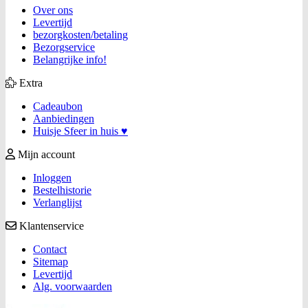
Over ons
Levertijd
bezorgkosten/betaling
Bezorgservice
Belangrijke info!
Extra
Cadeaubon
Aanbiedingen
Huisje Sfeer in huis ♥
Mijn account
Inloggen
Bestelhistorie
Verlanglijst
Klantenservice
Contact
Sitemap
Levertijd
Alg. voorwaarden