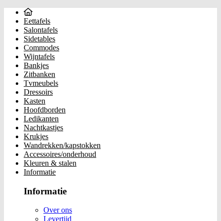
Eettafels
Salontafels
Sidetables
Commodes
Wijntafels
Bankjes
Zitbanken
Tvmeubels
Dressoirs
Kasten
Hoofdborden
Ledikanten
Nachtkastjes
Krukjes
Wandrekken/kapstokken
Accessoires/onderhoud
Kleuren & stalen
Informatie
Informatie
Over ons
Levertijd