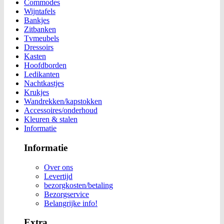
Commodes
Wijntafels
Bankjes
Zitbanken
Tvmeubels
Dressoirs
Kasten
Hoofdborden
Ledikanten
Nachtkastjes
Krukjes
Wandrekken/kapstokken
Accessoires/onderhoud
Kleuren & stalen
Informatie
Informatie
Over ons
Levertijd
bezorgkosten/betaling
Bezorgservice
Belangrijke info!
Extra