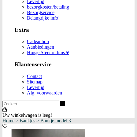
Levertijd
bezorgkosten/betaling
Bezorgservice
Belangrijke info!
Extra
Cadeaubon
Aanbiedingen
Huisje Sfeer in huis ♥
Klantenservice
Contact
Sitemap
Levertijd
Alg. voorwaarden
Zoeken
Uw winkelwagen is leeg!
Home
>
Bankjes
>
Bankje model 3