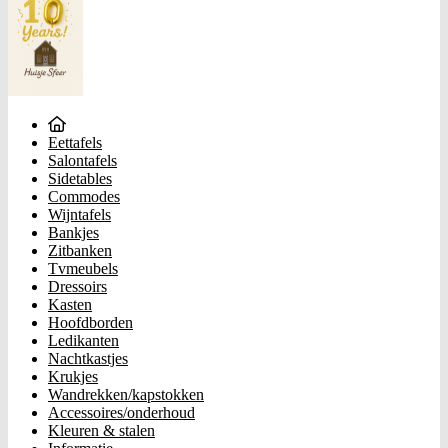
Eettafels
Salontafels
Sidetables
Commodes
Wijntafels
Bankjes
Zitbanken
Tvmeubels
Dressoirs
Kasten
Hoofdborden
Ledikanten
Nachtkastjes
Krukjes
Wandrekken/kapstokken
Accessoires/onderhoud
Kleuren & stalen