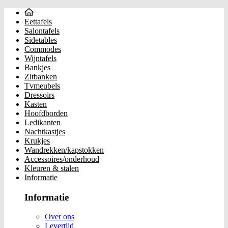
Eettafels
Salontafels
Sidetables
Commodes
Wijntafels
Bankjes
Zitbanken
Tvmeubels
Dressoirs
Kasten
Hoofdborden
Ledikanten
Nachtkastjes
Krukjes
Wandrekken/kapstokken
Accessoires/onderhoud
Kleuren & stalen
Informatie
Informatie
Over ons
Levertijd