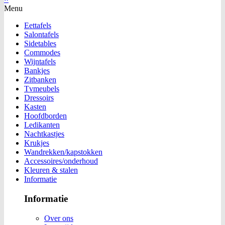
Menu
Eettafels
Salontafels
Sidetables
Commodes
Wijntafels
Bankjes
Zitbanken
Tvmeubels
Dressoirs
Kasten
Hoofdborden
Ledikanten
Nachtkastjes
Krukjes
Wandrekken/kapstokken
Accessoires/onderhoud
Kleuren & stalen
Informatie
Informatie
Over ons