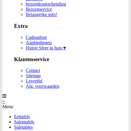
bezorgkosten/betaling
Bezorgservice
Belangrijke info!
Extra
Cadeaubon
Aanbiedingen
Huisje Sfeer in huis ♥
Klantenservice
Contact
Sitemap
Levertijd
Alg. voorwaarden
×
Menu
Eettafels
Salontafels
Sidetables