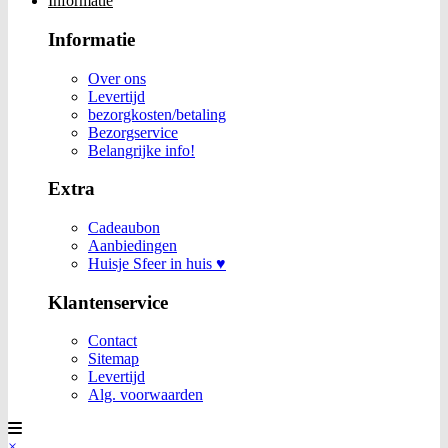
Informatie
Informatie
Over ons
Levertijd
bezorgkosten/betaling
Bezorgservice
Belangrijke info!
Extra
Cadeaubon
Aanbiedingen
Huisje Sfeer in huis ♥
Klantenservice
Contact
Sitemap
Levertijd
Alg. voorwaarden
×