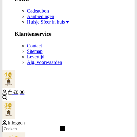
Cadeaubon
Aanbiedingen
Huisje Sfeer in huis ♥
Klantenservice
Contact
Sitemap
Levertijd
Alg. voorwaarden
€0,00
Zoeken
inloggen
Zoeken