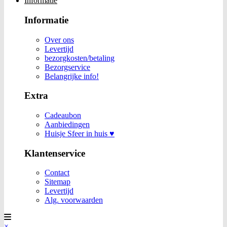
Informatie
Informatie
Over ons
Levertijd
bezorgkosten/betaling
Bezorgservice
Belangrijke info!
Extra
Cadeaubon
Aanbiedingen
Huisje Sfeer in huis ♥
Klantenservice
Contact
Sitemap
Levertijd
Alg. voorwaarden
×