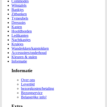
Commodes
Wijntafels
Bankjes
Zitbanken
Tvmeubels
Dressoirs
Kasten
Hoofdborden
Ledikanten
Nachtkastjes
Krukjes
Wandrekken/kapstokken
Accessoires/onderhoud
Kleuren & stalen
Informatie
Informatie
Over ons
Levertijd
bezorgkosten/betaling
Bezorgservice
Belangrijke info!
Extra