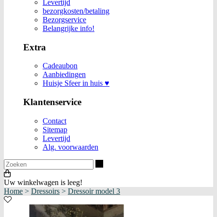
Levertijd
bezorgkosten/betaling
Bezorgservice
Belangrijke info!
Extra
Cadeaubon
Aanbiedingen
Huisje Sfeer in huis ♥
Klantenservice
Contact
Sitemap
Levertijd
Alg. voorwaarden
Zoeken
Uw winkelwagen is leeg!
Home
>
Dressoirs
>
Dressoir model 3