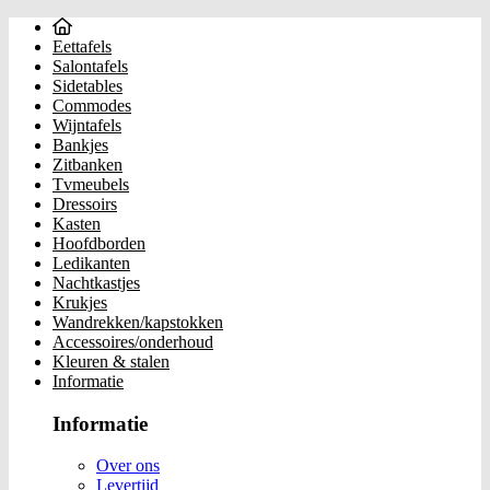
Eettafels
Salontafels
Sidetables
Commodes
Wijntafels
Bankjes
Zitbanken
Tvmeubels
Dressoirs
Kasten
Hoofdborden
Ledikanten
Nachtkastjes
Krukjes
Wandrekken/kapstokken
Accessoires/onderhoud
Kleuren & stalen
Informatie
Informatie
Over ons
Levertijd