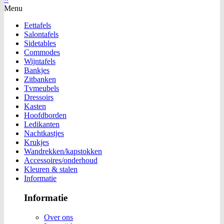
Menu
Eettafels
Salontafels
Sidetables
Commodes
Wijntafels
Bankjes
Zitbanken
Tvmeubels
Dressoirs
Kasten
Hoofdborden
Ledikanten
Nachtkastjes
Krukjes
Wandrekken/kapstokken
Accessoires/onderhoud
Kleuren & stalen
Informatie
Informatie
Over ons