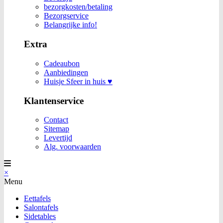
bezorgkosten/betaling
Bezorgservice
Belangrijke info!
Extra
Cadeaubon
Aanbiedingen
Huisje Sfeer in huis ♥
Klantenservice
Contact
Sitemap
Levertijd
Alg. voorwaarden
×
Menu
Eettafels
Salontafels
Sidetables