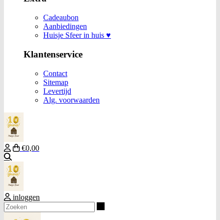
Cadeaubon
Aanbiedingen
Huisje Sfeer in huis ♥
Klantenservice
Contact
Sitemap
Levertijd
Alg. voorwaarden
€0,00
Zoeken
inloggen
Zoeken