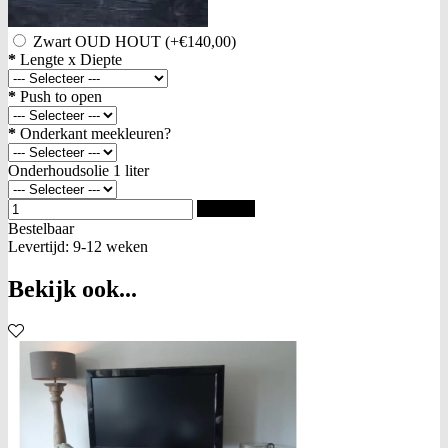
Zwart OUD HOUT
(+€140,00)
*
Lengte x Diepte
*
Push to open
*
Onderkant meekleuren?
Onderhoudsolie 1 liter
Bestellen
Bestelbaar
Levertijd: 9-12 weken
Bekijk ook...