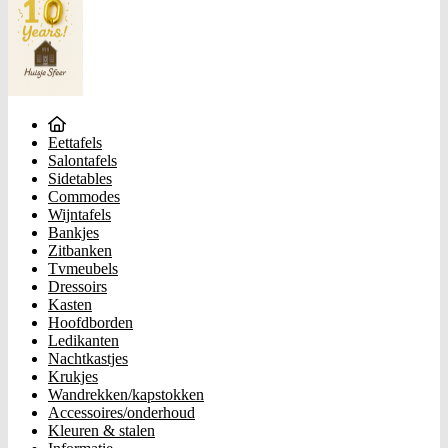
Eettafels
Salontafels
Sidetables
Commodes
Wijntafels
Bankjes
Zitbanken
Tvmeubels
Dressoirs
Kasten
Hoofdborden
Ledikanten
Nachtkastjes
Krukjes
Wandrekken/kapstokken
Accessoires/onderhoud
Kleuren & stalen