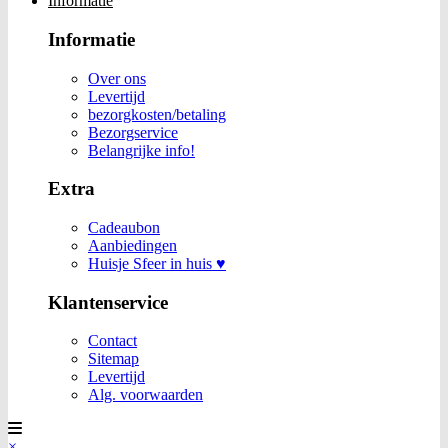
Informatie
Informatie
Over ons
Levertijd
bezorgkosten/betaling
Bezorgservice
Belangrijke info!
Extra
Cadeaubon
Aanbiedingen
Huisje Sfeer in huis ♥
Klantenservice
Contact
Sitemap
Levertijd
Alg. voorwaarden
×