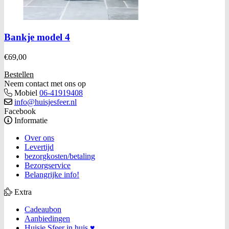
Bankje model 4
€
69,00
Bestellen
Neem contact met ons op
Mobiel
06-41919408
info@huisjesfeer.nl
Facebook
Informatie
Over ons
Levertijd
bezorgkosten/betaling
Bezorgservice
Belangrijke info!
Extra
Cadeaubon
Aanbiedingen
Huisje Sfeer in huis ♥