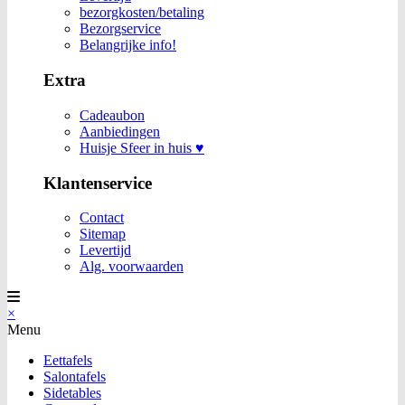
bezorgkosten/betaling
Bezorgservice
Belangrijke info!
Extra
Cadeaubon
Aanbiedingen
Huisje Sfeer in huis ♥
Klantenservice
Contact
Sitemap
Levertijd
Alg. voorwaarden
×
Menu
Eettafels
Salontafels
Sidetables