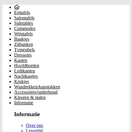
Eettafels
Salontafels
Sidetables
Commodes
Wijntafels
Bankjes
Zitbanken
Tvmeubels
Dressoirs
Kasten
Hoofdborden
Ledikanten
Nachtkastjes
Krukjes
Wandrekken/kapstokken
Accessoires/onderhoud
Kleuren & stalen
Informatie
Informatie
Over ons
Levertijd