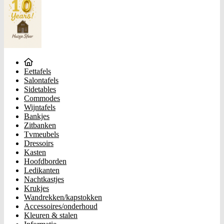
Eettafels
Salontafels
Sidetables
Commodes
Wijntafels
Bankjes
Zitbanken
Tvmeubels
Dressoirs
Kasten
Hoofdborden
Ledikanten
Nachtkastjes
Krukjes
Wandrekken/kapstokken
Accessoires/onderhoud
Kleuren & stalen