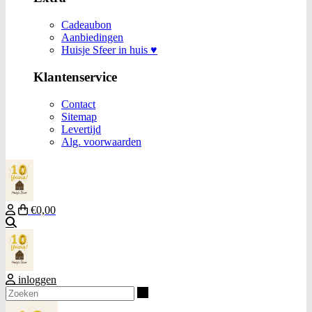
Cadeaubon
Aanbiedingen
Huisje Sfeer in huis ♥
Klantenservice
Contact
Sitemap
Levertijd
Alg. voorwaarden
€0,00
Zoeken
inloggen
Zoeken