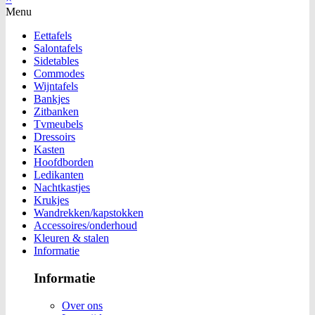
Menu
Eettafels
Salontafels
Sidetables
Commodes
Wijntafels
Bankjes
Zitbanken
Tvmeubels
Dressoirs
Kasten
Hoofdborden
Ledikanten
Nachtkastjes
Krukjes
Wandrekken/kapstokken
Accessoires/onderhoud
Kleuren & stalen
Informatie
Informatie
Over ons