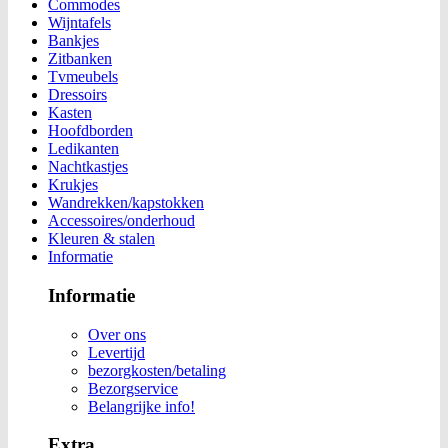
Commodes
Wijntafels
Bankjes
Zitbanken
Tvmeubels
Dressoirs
Kasten
Hoofdborden
Ledikanten
Nachtkastjes
Krukjes
Wandrekken/kapstokken
Accessoires/onderhoud
Kleuren & stalen
Informatie
Informatie
Over ons
Levertijd
bezorgkosten/betaling
Bezorgservice
Belangrijke info!
Extra