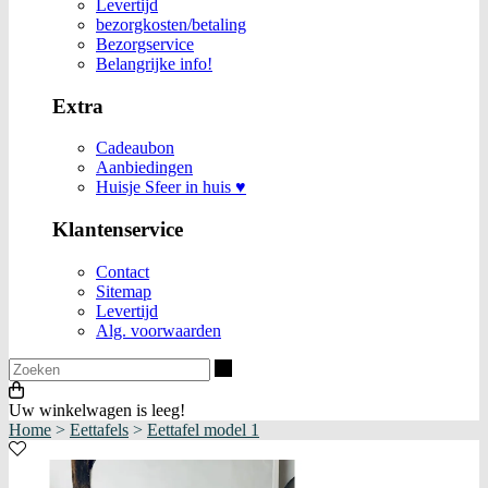
Levertijd
bezorgkosten/betaling
Bezorgservice
Belangrijke info!
Extra
Cadeaubon
Aanbiedingen
Huisje Sfeer in huis ♥
Klantenservice
Contact
Sitemap
Levertijd
Alg. voorwaarden
Zoeken
Uw winkelwagen is leeg!
Home
>
Eettafels
>
Eettafel model 1