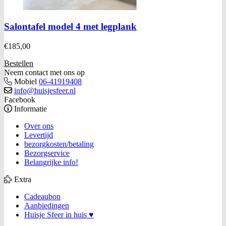
Salontafel model 4 met legplank
€
185,00
Bestellen
Neem contact met ons op
Mobiel
06-41919408
info@huisjesfeer.nl
Facebook
Informatie
Over ons
Levertijd
bezorgkosten/betaling
Bezorgservice
Belangrijke info!
Extra
Cadeaubon
Aanbiedingen
Huisje Sfeer in huis ♥