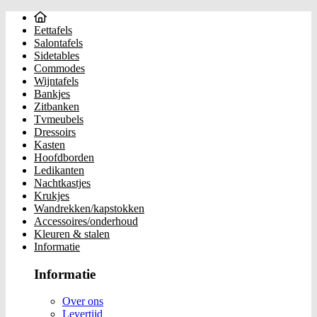
Eettafels
Salontafels
Sidetables
Commodes
Wijntafels
Bankjes
Zitbanken
Tvmeubels
Dressoirs
Kasten
Hoofdborden
Ledikanten
Nachtkastjes
Krukjes
Wandrekken/kapstokken
Accessoires/onderhoud
Kleuren & stalen
Informatie
Informatie
Over ons
Levertijd