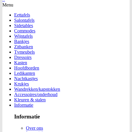
Menu
Eettafels
Salontafels
Sidetables
Commodes
Wijntafels
Bankjes
Zitbanken
Tvmeubels
Dressoirs
Kasten
Hoofdborden
Ledikanten
Nachtkastjes
Krukjes
Wandrekken/kapstokken
Accessoires/onderhoud
Kleuren & stalen
Informatie
Informatie
Over ons