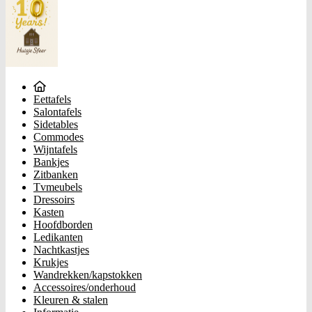
Eettafels
Salontafels
Sidetables
Commodes
Wijntafels
Bankjes
Zitbanken
Tvmeubels
Dressoirs
Kasten
Hoofdborden
Ledikanten
Nachtkastjes
Krukjes
Wandrekken/kapstokken
Accessoires/onderhoud
Kleuren & stalen