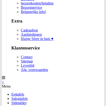
bezorgkosten/betaling
Bezorgservice
Belangrijke info!
Extra
Cadeaubon
Aanbiedingen
Huisje Sfeer in huis ♥
Klantenservice
Contact
Sitemap
Levertijd
Alg. voorwaarden
×
Menu
Eettafels
Salontafels
Sidetables