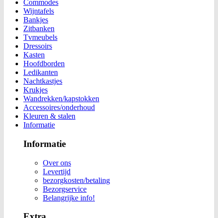
Commodes
Wijntafels
Bankjes
Zitbanken
Tvmeubels
Dressoirs
Kasten
Hoofdborden
Ledikanten
Nachtkastjes
Krukjes
Wandrekken/kapstokken
Accessoires/onderhoud
Kleuren & stalen
Informatie
Informatie
Over ons
Levertijd
bezorgkosten/betaling
Bezorgservice
Belangrijke info!
Extra