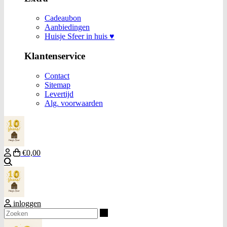
Cadeaubon
Aanbiedingen
Huisje Sfeer in huis ♥
Klantenservice
Contact
Sitemap
Levertijd
Alg. voorwaarden
€0,00
Zoeken
inloggen
Zoeken