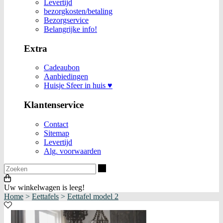
Levertijd
bezorgkosten/betaling
Bezorgservice
Belangrijke info!
Extra
Cadeaubon
Aanbiedingen
Huisje Sfeer in huis ♥
Klantenservice
Contact
Sitemap
Levertijd
Alg. voorwaarden
Zoeken
Uw winkelwagen is leeg!
Home
>
Eettafels
>
Eettafel model 2