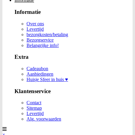
Informatie
Informatie
Over ons
Levertijd
bezorgkosten/betaling
Bezorgservice
Belangrijke info!
Extra
Cadeaubon
Aanbiedingen
Huisje Sfeer in huis ♥
Klantenservice
Contact
Sitemap
Levertijd
Alg. voorwaarden
×