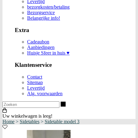
Levertijd
bezorgkosten/betaling
Bezorgservice
Belangrijke info!
Extra
Cadeaubon
Aanbiedingen
Huisje Sfeer in huis ♥
Klantenservice
Contact
Sitemap
Levertijd
Alg. voorwaarden
Zoeken
Uw winkelwagen is leeg!
Home
>
Sidetables
>
Sidetable model 3