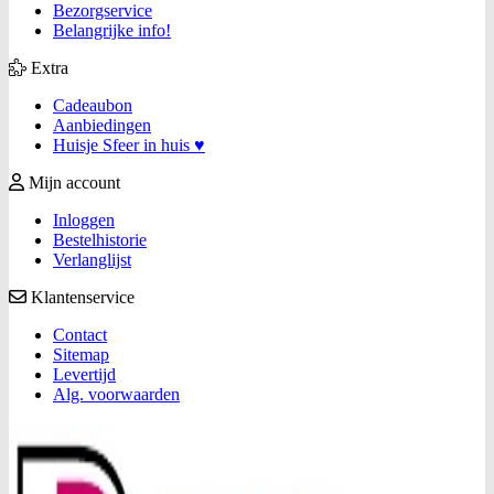
Bezorgservice
Belangrijke info!
Extra
Cadeaubon
Aanbiedingen
Huisje Sfeer in huis ♥
Mijn account
Inloggen
Bestelhistorie
Verlanglijst
Klantenservice
Contact
Sitemap
Levertijd
Alg. voorwaarden