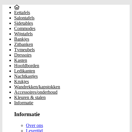
Eettafels
Salontafels
Sidetables
Commodes
Wijntafels
Bankjes
Zitbanken
Tvmeubels
Dressoirs
Kasten
Hoofdborden
Ledikanten
Nachtkastjes
Krukjes
Wandrekken/kapstokken
Accessoires/onderhoud
Kleuren & stalen
Informatie
Informatie
Over ons
Levertijd