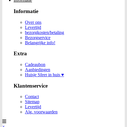
Informatie
Informatie
Over ons
Levertijd
bezorgkosten/betaling
Bezorgservice
Belangrijke info!
Extra
Cadeaubon
Aanbiedingen
Huisje Sfeer in huis ♥
Klantenservice
Contact
Sitemap
Levertijd
Alg. voorwaarden
×