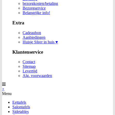
bezorgkosten/betaling
Bezorgservice
Belangrijke info!
Extra
Cadeaubon
Aanbiedingen
Huisje Sfeer in huis ♥
Klantenservice
Contact
Sitemap
Levertijd
Alg. voorwaarden
×
Menu
Eettafels
Salontafels
Sidetables