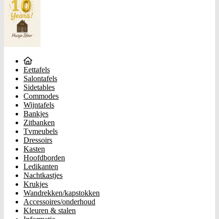
Eettafels
Salontafels
Sidetables
Commodes
Wijntafels
Bankjes
Zitbanken
Tvmeubels
Dressoirs
Kasten
Hoofdborden
Ledikanten
Nachtkastjes
Krukjes
Wandrekken/kapstokken
Accessoires/onderhoud
Kleuren & stalen