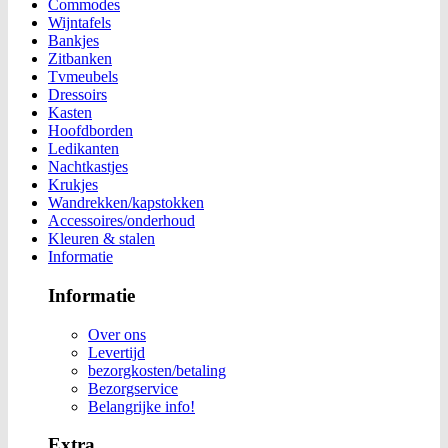
Commodes
Wijntafels
Bankjes
Zitbanken
Tvmeubels
Dressoirs
Kasten
Hoofdborden
Ledikanten
Nachtkastjes
Krukjes
Wandrekken/kapstokken
Accessoires/onderhoud
Kleuren & stalen
Informatie
Informatie
Over ons
Levertijd
bezorgkosten/betaling
Bezorgservice
Belangrijke info!
Extra