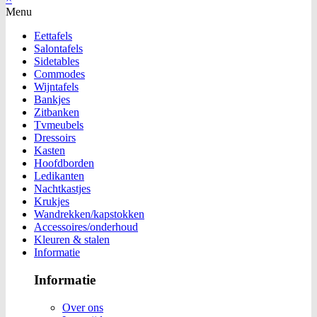
Menu
Eettafels
Salontafels
Sidetables
Commodes
Wijntafels
Bankjes
Zitbanken
Tvmeubels
Dressoirs
Kasten
Hoofdborden
Ledikanten
Nachtkastjes
Krukjes
Wandrekken/kapstokken
Accessoires/onderhoud
Kleuren & stalen
Informatie
Informatie
Over ons