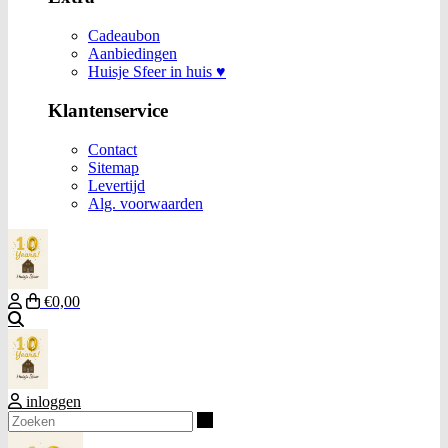
Cadeaubon
Aanbiedingen
Huisje Sfeer in huis ♥
Klantenservice
Contact
Sitemap
Levertijd
Alg. voorwaarden
€0,00
Zoeken
inloggen
Zoeken