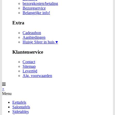
bezorgkosten/betaling
Bezorgservice
Belangrijke info!
Extra
Cadeaubon
Aanbiedingen
Huisje Sfeer in huis ♥
Klantenservice
Contact
Sitemap
Levertijd
Alg. voorwaarden
×
Menu
Eettafels
Salontafels
Sidetables