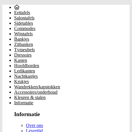
Eettafels
Salontafels
Sidetables
Commodes
Wijntafels
Bankjes
Zitbanken
Tvmeubels
Dressoirs
Kasten
Hoofdborden
Ledikanten
Nachtkastjes
Krukjes
Wandrekken/kapstokken
Accessoires/onderhoud
Kleuren & stalen
Informatie
Informatie
Over ons
Levertijd