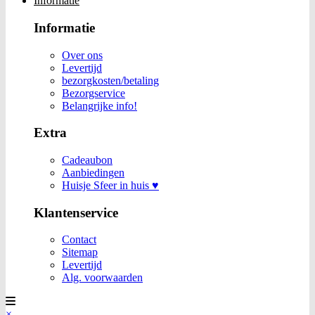
Informatie
Informatie
Over ons
Levertijd
bezorgkosten/betaling
Bezorgservice
Belangrijke info!
Extra
Cadeaubon
Aanbiedingen
Huisje Sfeer in huis ♥
Klantenservice
Contact
Sitemap
Levertijd
Alg. voorwaarden
×