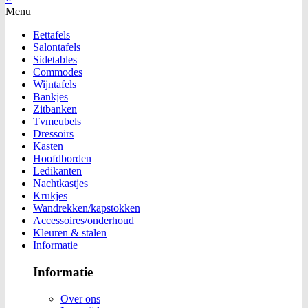
Menu
Eettafels
Salontafels
Sidetables
Commodes
Wijntafels
Bankjes
Zitbanken
Tvmeubels
Dressoirs
Kasten
Hoofdborden
Ledikanten
Nachtkastjes
Krukjes
Wandrekken/kapstokken
Accessoires/onderhoud
Kleuren & stalen
Informatie
Informatie
Over ons