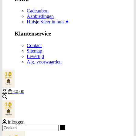
Cadeaubon
Aanbiedingen
Huisje Sfeer in huis ♥
Klantenservice
Contact
Sitemap
Levertijd
Alg. voorwaarden
€0,00
Zoeken
inloggen
Zoeken