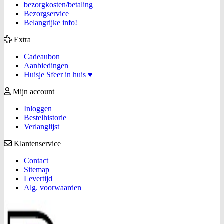
bezorgkosten/betaling
Bezorgservice
Belangrijke info!
Extra
Cadeaubon
Aanbiedingen
Huisje Sfeer in huis ♥
Mijn account
Inloggen
Bestelhistorie
Verlanglijst
Klantenservice
Contact
Sitemap
Levertijd
Alg. voorwaarden