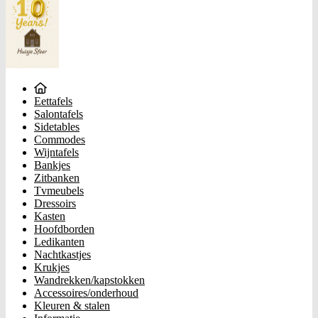
Eettafels
Salontafels
Sidetables
Commodes
Wijntafels
Bankjes
Zitbanken
Tvmeubels
Dressoirs
Kasten
Hoofdborden
Ledikanten
Nachtkastjes
Krukjes
Wandrekken/kapstokken
Accessoires/onderhoud
Kleuren & stalen