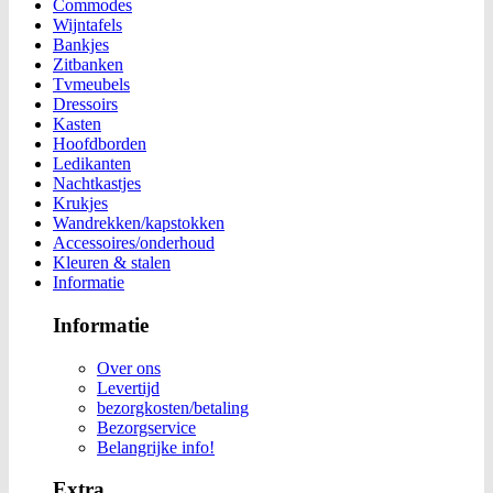
Commodes
Wijntafels
Bankjes
Zitbanken
Tvmeubels
Dressoirs
Kasten
Hoofdborden
Ledikanten
Nachtkastjes
Krukjes
Wandrekken/kapstokken
Accessoires/onderhoud
Kleuren & stalen
Informatie
Informatie
Over ons
Levertijd
bezorgkosten/betaling
Bezorgservice
Belangrijke info!
Extra